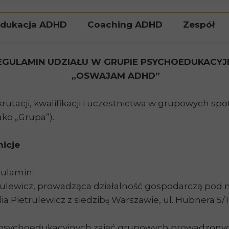
dukacja ADHD
Coaching ADHD
Zespół
Natalia Pi
EGULAMIN UDZIAŁU W GRUPIE PSYCHOEDUKACYJ
Agat
„OSWAJAM ADHD”
krutacji, kwalifikacji i uczestnictwa w grupowych 
ako „Grupa”).
nicje
gulamin;
rulewicz, prowadząca działalność gospodarczą pod
ia Pietrulewicz z siedzibą Warszawie, ul. Hubnera 5
i psychoedukacyjnych zajęć grupowych prowadzonyc