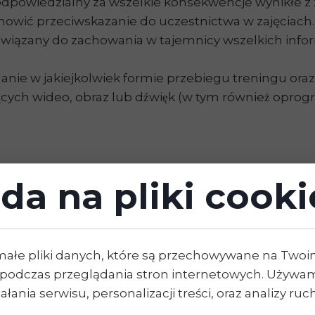
odpowiedzialny za wszelkie konsekwencje wynikłe z 
owić przeciwskazanie do uczestnictwa w zajęciach
owiązany do zachowania w tajemnicy wszelkich info
anie w jakiejkolwiek formie przebiegu treningu oraz
jących wideo, obraz lub dźwięk (w tym również opro
da na pliki cooki
ywa się na podstawie konsultacji, która jest dodatk
ultacji indywidualnych Psychoterra Cognita.
 grupy są zobowiązane do wnoszenia opłat zgodni
łatności, które znajdują się na stronie www.psy
małe pliki danych, które są przechowywane na Two
wać przelewem na konto Organizatora: MBank: 83 11
podczas przeglądania stron internetowych. Używam
onana: jednorazowo przed rozpoczęciem Grupy, w dw
łania serwisu, personalizacji treści, oraz analizy ru
amem.