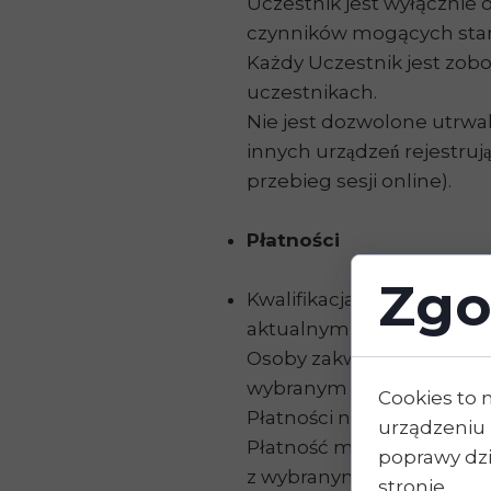
Uczestnik jest wyłącznie 
czynników mogących stan
Każdy Uczestnik jest zob
uczestnikach.
Nie jest dozwolone utrwal
innych urządzeń rejestru
przebieg sesji online).
Płatności
Zgo
Kwalifikacja do grupy odb
aktualnym cennikiem kons
Osoby zakwalifikowane do
wybranym harmonogramem p
Cookies to 
Płatności należy dokony
urządzeniu 
Płatność może być dok
poprawy dzia
z wybranym harmonogr
stronie.