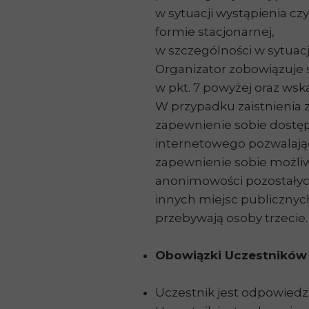
w sytuacji wystąpienia cz
formie stacjonarnej,
w szczególności w sytuac
Organizator zobowiązuje 
w pkt. 7 powyżej oraz wsk
W przypadku zaistnienia 
zapewnienie sobie dostę
internetowego pozwalające
zapewnienie sobie możliwo
anonimowości pozostałych 
innych miejsc publicznych
przebywają osoby trzecie.
Obowiązki Uczestników 
Uczestnik jest odpowiedzia