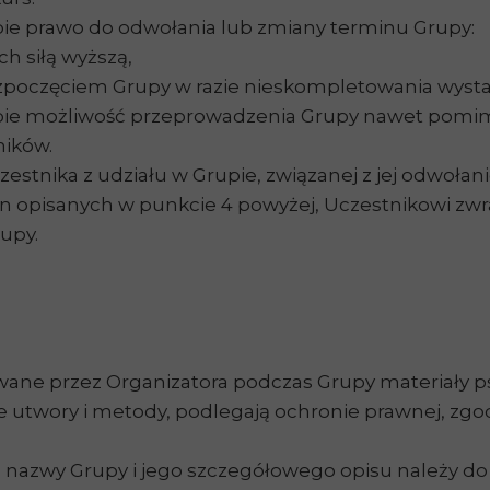
bie prawo do odwołania lub zmiany terminu Grupy:
siłą wyższą,
ozpoczęciem Grupy w razie nieskompletowania wystar
obie możliwość przeprowadzenia Grupy nawet po
ników.
stnika z udziału w Grupie, związanej z jej odwoła
n opisanych w punkcie 4 powyżej, Uczestnikowi zwra
upy.
wane przez Organizatora podczas Grupy materiały 
 utwory i metody, podlegają ochronie prawnej, zgod
 nazwy Grupy i jego szczegółowego opisu należy do