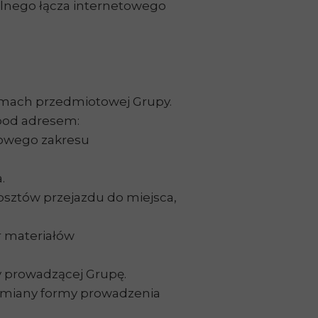
ilnego łącza internetowego
ramach przedmiotowej Grupy.
 pod adresem:
łowego zakresu
a.
osztów przejazdu do miejsca,
r materiałów
y prowadzącej Grupę.
 zmiany formy prowadzenia