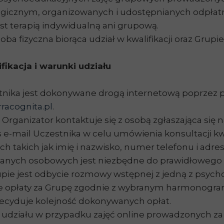
gicznym, organizowanych i udostępnianych odpłat
st terapią indywidualną ani grupową.
ba fizyczna biorąca udział w kwalifikacji oraz Grupie
fikacja i warunki udziału
tnika jest dokonywane drogą internetową poprzez 
racognita.pl
.
Organizator kontaktuje się z osobą zgłaszająca si
e-mail Uczestnika w celu umówienia konsultacji kwa
takich jak imię i nazwisko, numer telefonu i adres 
danych osobowych jest niezbędne do prawidłowego 
e jest odbycie rozmowy wstępnej z jedną z psychol
nie opłaty za Grupę zgodnie z wybranym harmonogram
 decyduje kolejność dokonywanych opłat.
działu w przypadku zajęć online prowadzonych z