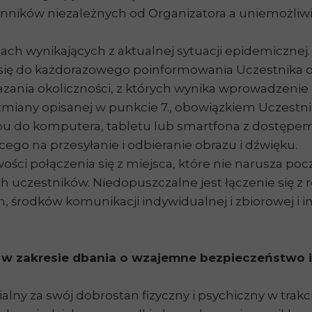
ynników niezależnych od Organizatora a uniemożliwiaj
jach wynikających z aktualnej sytuacji epidemicznej
się do każdorazowego poinformowania Uczestnika o
azania okoliczności, z których wynika wprowadzenie
zmiany opisanej w punkcie 7., obowiązkiem Uczestnik
pu do komputera, tabletu lub smartfona z dostępem 
go na przesyłanie i odbieranie obrazu i dźwięku.
ści połączenia się z miejsca, które nie narusza po
uczestników. Niedopuszczalne jest łączenie się z res
, środków komunikacji indywidualnej i zbiorowej i i
w zakresie dbania o wzajemne bezpieczeństwo 
lny za swój dobrostan fizyczny i psychiczny w trakci