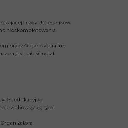
czającej liczby Uczestników.
mimo nieskompletowania
niem przez Organizatora lub
cana jest całość opłat
psychoedukacyjne,
nie z obowiązującymi
 Organizatora.