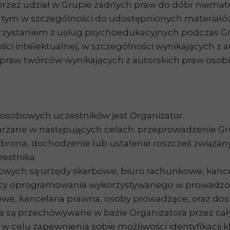
rzez udział w Grupie żadnych praw do dóbr niema
, w tym w szczególności do udostępnionych materia
korzystaniem z usług psychoedukacyjnych podczas Gr
ści intelektualnej, w szczególności wynikających z
 praw twórców wynikających z autorskich praw osobi
osobowych uczestników jest Organizator.
zane w następujących celach: przeprowadzenie Gru
brona, dochodzenie lub ustalenie roszczeń związ
zestnika.
ych są:urzędy skarbowe, biuro rachunkowe, kance
cy oprogramowania wykorzystywanego w prowadzonej 
we, kancelaria prawna, osoby prowadzące, oraz d
są przechowywane w bazie Organizatora przez cał
 w celu zapewnienia sobie możliwości identyfikacji