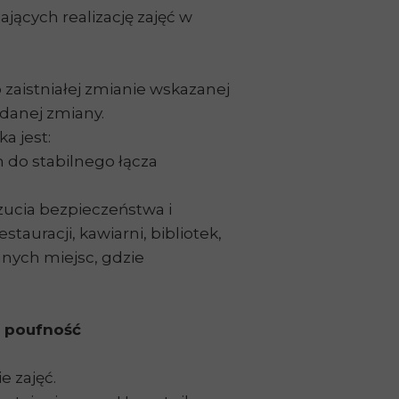
ących realizację zajęć w
.
 zaistniałej zmianie wskazanej
 danej zmiany.
a jest:
do stabilnego łącza
czucia bezpieczeństwa i
tauracji, kawiarni, bibliotek,
nnych miejsc, gdzie
i poufność
e zajęć.