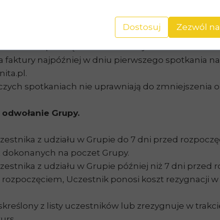
h mogą wiązać się z brakiem możliwości uczestnic
e płatności gotówką lub kartą w siedzibie Organiza
Dostosuj
Zezwól na
m mailowo bądź telefonicznie.
tawiana na prośbę Uczestnika. W tym celu Uczestni
 faktury najpóźniej w dniu pierwszego spotkania n
ta.pl.
zych spotkaniach nie uprawniają do zmniejszenia o
 odwołanie Grupy.
estnika z udziału w Grupie do 7 dni przed rozpocz
at dokonanych na poczet Grupy.
stnika z udziału w Grupie później niż 7 dni przed 
 rozpoczęciem, Uczestnik ponosi koszt rezygnacji w
skreślony z listy uczestników lub zrezygnuje w trakc
urs.