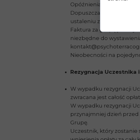
Opóźnienia w płatnościac
Dopuszcza się dokonywani
ustaleniu z Organizatore
Faktura za grupę jest wys
niezbędne do wystawienia
kontakt@psychoterracogni
Nieobecności na pojedync
Rezygnacja Uczestnika i
W wypadku rezygnacji Ucz
zwracana jest całość opł
W wypadku rezygnacji Ucze
przynajmniej dzień przed
Grupę.
Uczestnik, który zostanie 
wniesienia opłaty za cały k