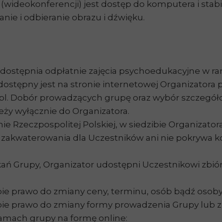
(wideokonferencji) jest dostęp do komputera i stab
nie i odbieranie obrazu i dźwięku.
 udostępnia odpłatnie zajęcia psychoedukacyjne w 
tępny jest na stronie internetowej Organizatora
pl. Dobór prowadzących grupę oraz wybór szczegó
ży wyłącznie do Organizatora.
ie Rzeczpospolitej Polskiej, w siedzibie Organizator
 zakwaterowania dla Uczestników ani nie pokrywa k
ń Grupy, Organizator udostępni Uczestnikowi zbió
ie prawo do zmiany ceny, terminu, osób bądź osob
obie prawo do zmiany formy prowadzenia Grupy lub
ramach grupy na formę online: