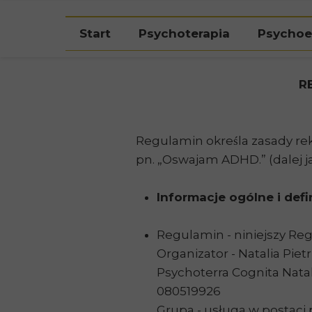
Umów bezpłatną konsultację kwalifikacyjną
Start
Psychoterapia
Psychoe
R
Regulamin określa zasady re
pn. „Oswajam ADHD.” (dalej j
Informacje ogólne i defi
Regulamin - niniejszy Re
Organizator - Natalia Piet
Psychoterra Cognita Natal
080519926
Grupa - usługa w postac