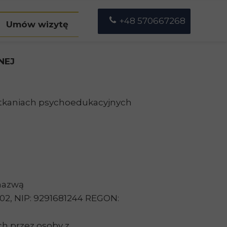
+48 570667268
Umów wizytę
etrulewicz
NEJ
a Ucińska
spotkaniach psychoedukacyjnych
 nazwą
/102, NIP: 9291681244 REGON:
h przez osoby z