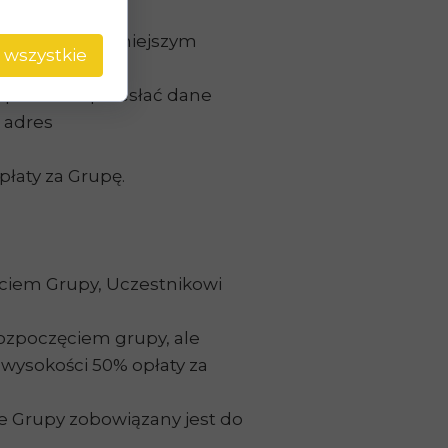
zenia w grupie.
tora, po wcześniejszym
 wszystkie
k powinien przesłać dane
a adres
płaty za Grupę.
ęciem Grupy, Uczestnikowi
rozpoczęciem grupy, ale
 wysokości 50% opłaty za
ie Grupy zobowiązany jest do