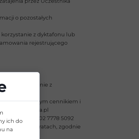
zatajenia przez Uczestnika
.
rmacji o pozostałych
 korzystanie z dyktafonu lub
gramowania rejestrującego
e
owo płatna zgodnie z
e z obowiązującym cennikiem i
choterracognita.pl
im
40 2004 0000 3102 7778 5092
y ich do
óch lub trzech ratach, zgodnie
chu na