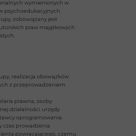
terialnych wymienionych w
łów psychoedukacyjnych.
upy, zobowiązany jest
 autorskich praw majątkowych
stych.
py, realizacja obowiązków
anych z przeprowadzeniem
laria prawna, osoby
działalności. urzędy
ostawcy oprogramowania.
y czas prowadzenia
 klienta powracającego, czemu