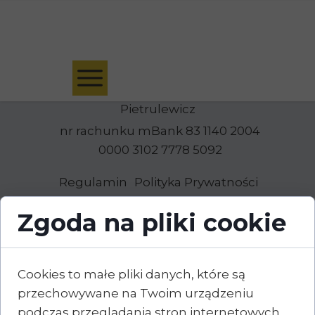
Umów bezpłatną konsultację kwalifikacyjną
Psychoterra Cognita Natalia
Pietrulewicz
nr rachunku mBank 83 1140 2004
0000 3102 7778 5092
Regulamin
Polityka Prywatności
Zgoda na pliki cookie
Cookies to małe pliki danych, które są
przechowywane na Twoim urządzeniu
podczas przeglądania stron internetowych.