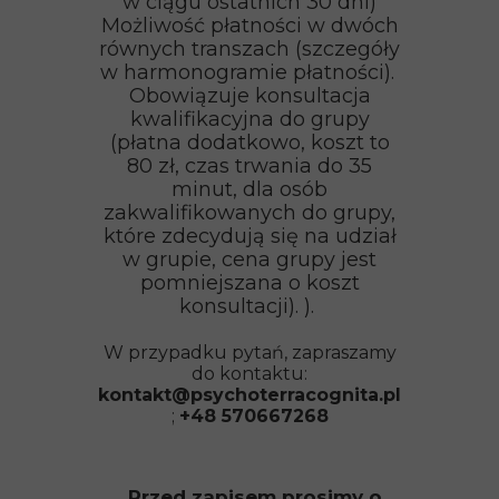
w ciągu ostatnich 30 dni)
Możliwość płatności w dwóch
równych transzach (szczegóły
w harmonogramie płatności).
Obowiązuje konsultacja
kwalifikacyjna do grupy
(płatna dodatkowo, koszt to
80 zł, czas trwania do 35
minut, dla osób
zakwalifikowanych do grupy,
które zdecydują się na udział
w grupie, cena grupy jest
pomniejszana o koszt
konsultacji). ).
W przypadku pytań, zapraszamy
do kontaktu:
kontakt@psychoterracognita.pl
;
+48 570667268
Przed zapisem prosimy o