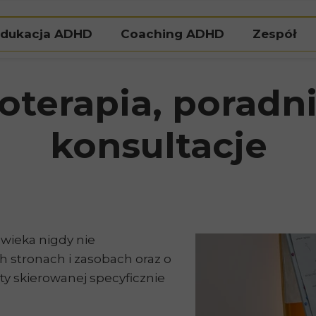
dukacja ADHD
Coaching ADHD
Zespół
Natalia Pi
oterapia, poradn
Agat
konsultacje
wieka nigdy nie
h stronach i zasobach oraz o
rty skierowanej specyficznie