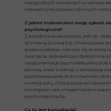
wiarygodnych szkoleniach w zakresie te
interwencji kryzysowej lub innych meto
Z jakimi trudnościami mogę zgłosić s
psychologiczne?
Z poradnictwa skorzystasz, jeśli np. do
ze zmianą życiową (np. zmiana/utrata pra
przeprowadzka), mierzysz się ze stratą l
zwierzęcia, doświadczasz dyskryminacji 
swoją orientację psychoseksualną i/lub
płciową, masz trudność z akceptacją włas
psychoseksualnej i/lub tożsamości płcio
coming outu, chcesz przyjrzeć się swo
treningowo nad umiejętnościami wspom
psychologiczną itp.
Co to jest konsultacja?