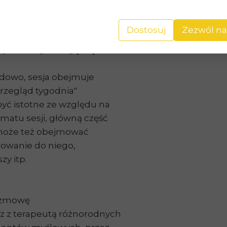
funkcyjne schematy, obniżony
ka.
Dostosuj
Zezwól na
apii? Czego mogę się
rdowo, sesja obejmuje
rzegląd tygodnia"
yć istotne ze względu na
ematu sesji, główną część
i może też obejmować
owanie do niego,
zy itp.
rozmowę
z z terapeutą różnorodnych