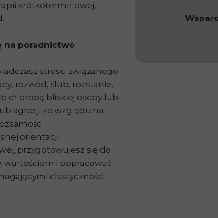
rapii krótkoterminowej,
Wsparc
d.
ię na poradnictwo
świadczasz stresu związanego
cy, rozwód, ślub, rozstanie,
ub chorobą bliskiej osoby lub
lub agresji ze względu na
 tożsamość
nej orientacji
wej, przygotowujesz się do
im wartościom i popracować
agającymi elastyczność