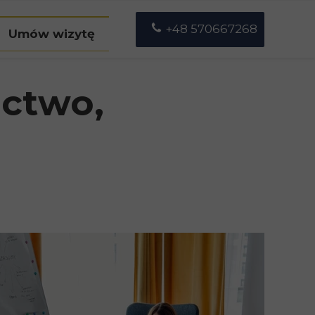
+48 570667268
Umów wizytę
etrulewicz
ictwo,
a Ucińska