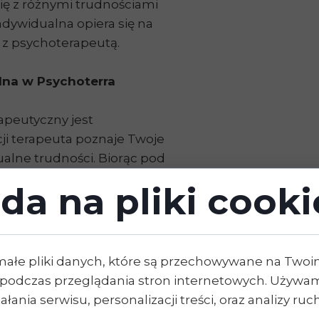
ę z różnymi trudnościami
ndywidualna opiera się na
a z psychoterapeutą.
lna w Psychoterra
apeutyczny jest
ji terapeuta poznaje Twoje
ualne trudności. Biorąc pod
kże korzystając z
da na pliki cooki
 psychoterapeuta
 Tobie i Twoim celom.
ć sobie psychoterapia?
małe pliki danych, które są przechowywane na Two
ją trudnością oraz nad tym,
podczas przeglądania stron internetowych. Używam
ować: mogą to być np.
łania serwisu, personalizacji treści, oraz analizy ru
asz, trudności