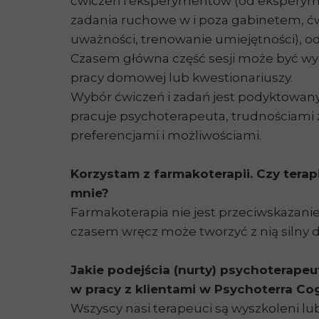
ćwiczeń i eksperymentów (od ekspery
zadania ruchowe w i poza gabinetem, ć
uważności, trenowanie umiejętności), o
Czasem główna część sesji może być w
pracy domowej lub kwestionariuszy.
Wybór ćwiczeń i zadań jest podyktowany
pracuje psychoterapeuta, trudnościami z
preferencjami i możliwościami.
Korzystam z farmakoterapii. Czy terap
mnie?
Farmakoterapia nie jest przeciwskazanie
czasem wręcz może tworzyć z nią silny 
Jakie podejścia (nurty) psychoterap
w pracy z klientami w Psychoterra C
Wszyscy nasi terapeuci są wyszkoleni lub 