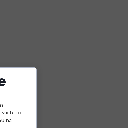
e
im
y ich do
chu na