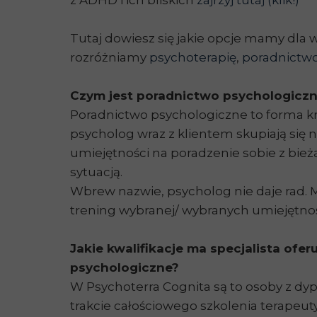
z ADHD i ich bliskich
zajrzyj tutaj (klik!)
Tutaj dowiesz się jakie opcje mamy dla 
rozróżniamy
psychoterapię
,
poradnictw
Czym jest poradnictwo psychologicz
Poradnictwo psychologiczne to forma k
psycholog wraz z klientem skupiają się
umiejętności na poradzenie sobie z bież
sytuacją.
Wbrew nazwie, psycholog nie daje rad. 
trening wybranej/ wybranych umiejętnoś
Jakie kwalifikacje ma specjalista ofe
psychologiczne?
W Psychoterra Cognita są to osoby z dy
trakcie całościowego szkolenia terapeut