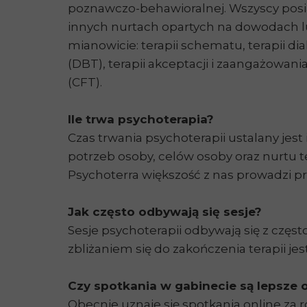
poznawczo-behawioralnej. Wszyscy posia
innych nurtach opartych na dowodach lub 
mianowicie: terapii schematu, terapii d
(DBT), terapii akceptacji i zaangażowania
(CFT).
Ile trwa psychoterapia?
Czas trwania psychoterapii ustalany jest 
potrzeb osoby, celów osoby oraz nurtu 
Psychoterra większość z nas prowadzi 
Jak często odbywają się sesje?
Sesje psychoterapii odbywają się z często
zbliżaniem się do zakończenia terapii jes
Czy spotkania w gabinecie są lepsze
Obecnie uznaje się spotkania online z