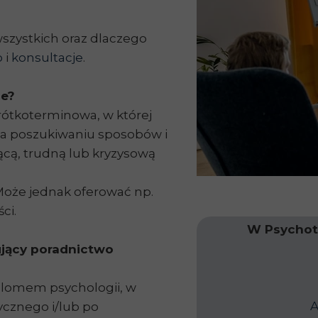
wszystkich oraz dlaczego
o
i
konsultacje
.
ne?
rótkoterminowa, w której
 na poszukiwaniu sposobów i
ącą, trudną lub kryzysową
Może jednak oferować np.
ci.
W Psychot
rujący poradnictwo
plomem psychologii, w
A
ycznego i/lub po