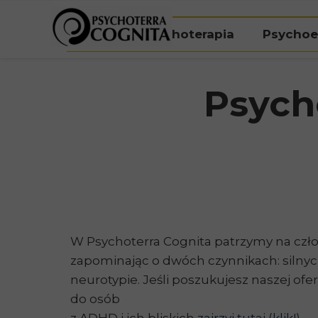
Umów bezpłatną konsultację kwalifikacyjną
Start
Psychoterapia
Psychoe
Psych
W Psychoterra Cognita patrzymy na czło
zapominając o dwóch czynnikach: silnyc
neurotypie. Jeśli poszukujesz naszej ofe
do osób