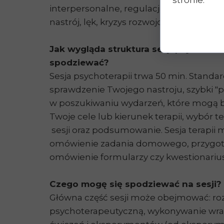
stronie.
interpersonalne, regulacja emocji, dys
nastrój, lęk, kryzys rozwojowy, samokryty
Jak wygląda struktura sesji psychoter
spodziewać?
Sesja psychoterapii trwa 50 min. Standa
sprawdzenie Twojego nastroju, szybki "p
w poszukiwaniu wydarzeń, które mogą b
Twoje cele lub kierunek terapii, wybór t
sesji oraz podsumowanie. Sesja terapi
omówienie zadania domowego, przygot
omówienie formularzy czy kwestionarius
Czego mogę się spodziewać na sesji?
Główna część sesji może obejmować: 
psychoterapeutyczną, wykonywanie wra