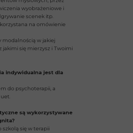
mentów myślowych, przez
wiczenia wyobrażeniowe i
dgrywanie scenek itp.
ykorzystana na omówienie
 modalnością w jakiej
 jakimi się mierzysz i Twoimi
ia indywidualna jest dla
m do psychoterapii, a
duet.
eutyczne są wykorzystywane
ognita?
szkolą się w terapii