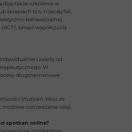
dają także szkolenia w
terapiach tzw. trzeciej fali,
ialektyczno-behawioralnej
 (ACT), terapii współczucia
indywidualnie i zależy od
terapeutycznego. W
procesy długoterminowe.
tliwości 1/tydzień. Wraz ze
t możliwe rozrzedzanie sesji.
 od spotkań online?
a równoważne spotkaniom