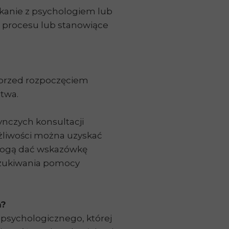
kanie z psychologiem lub
o procesu lub stanowiące
 przed rozpoczęciem
ctwa.
ynczych konsultacji
żliwości można uzyskać
 mogą dać wskazówkę
szukiwania pomocy
a?
 psychologicznego, której