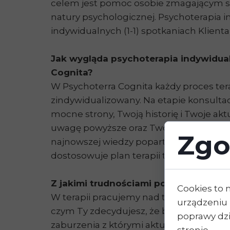
celem jest pomoc osobie zmagającym si
natury psychologicznej. Psychoterapia i
indywidualnych (1-1) spotkaniach Klient
Jak wygląda psychoterapia indywidua
Cognita?
W Psychoterra Cognita każdy proces ter
zindywidualizowany. Na etapie konsultac
mocne strony, Twoją historię i Twoje akt
uwagę powyższe oraz Twój neurotyp, a ta
Zgo
najnowszej wiedzy popartej badaniami,
dostosowuje plan terapii tak, aby służył
Z jakimi trudnościami pomaga poradzi
Cookies to 
W terapii pracujemy nad tym co jest Two
urządzeniu 
czym Ty zdecydujesz, że będziemy prac
poprawy dzia
zaburzenia z którymi aktualnie się zmag