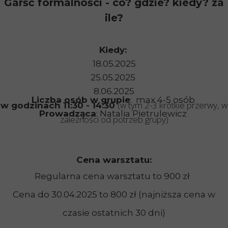
Garść formalności - co? gdzie? kiedy? za
ile?
Kiedy:
18.05.2025
25.05.2025
8.06.2025
Liczba osób w grupie
: max 4-5 osób
(w tym 2-3 krótkie przerwy, w
w godzinach 11:30 - 14:30
Prowadząca
: Natalia Pietrulewicz
zależności od potrzeb grupy)
Cena warsztatu:
Regularna cena warsztatu to 900 zł
Cena do 30.04.2025 to 800 zł (najniższa cena w
czasie ostatnich 30 dni)