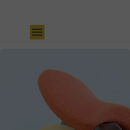
Umów bezpłatną konsultację kwalifikacyjną