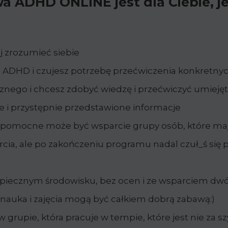
ADHD ONLINE jest dla Ciebie, je
j zrozumieć siebie
e ADHD i czujesz potrzebę przećwiczenia konkretny
cznego i chcesz zdobyć wiedzę i przećwiczyć umieję
e i przystępnie przedstawione informacje
ak pomocne może być wsparcie grupy osób, które m
arcia, ale po zakończeniu programu nadal czuł_ś się
piecznym środowisku, bez ocen i ze wsparciem dw
 nauka i zajęcia mogą być całkiem dobrą zabawą:)
rupie, która pracuje w tempie, które jest nie za szy