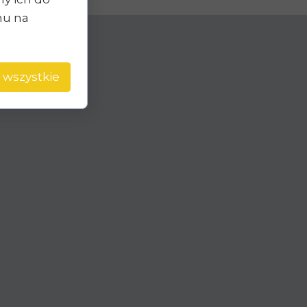
chu na
 wszystkie