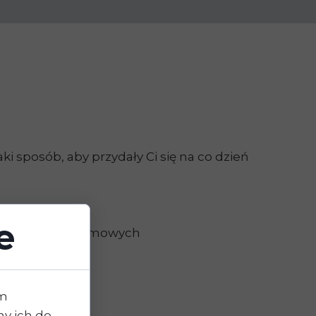
i sposób, aby przydały Ci się na co dzień
e
ytuacjach problemowych
im
y ich do