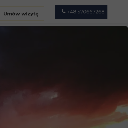
+48 570667268
Umów wizytę
etrulewicz
a Ucińska