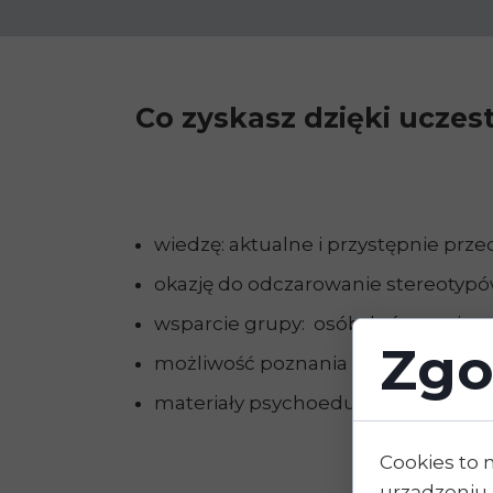
Co zyskasz dzięki ucze
wiedzę: aktualne i przystępnie prze
okazję do odczarowanie stereotyp
wsparcie grupy: osób, które mają
Zgo
możliwość poznania i przećwiczeni
materiały psychoedukacyjne
Cookies to 
urządzeniu 