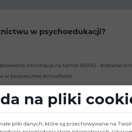
stnictwu w psychoedukacji?
dstawione informacje na temat ADHD - dobrane w tak
ów w bezpiecznej atmosferze
 podobne doświadczenia
da na pliki cooki
a technik i sposobów radzenia sobie w typowych s
małe pliki danych, które są przechowywane na Two
podczas przeglądania stron internetowych. Używam