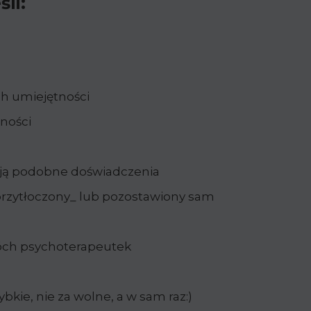
śli:
ch umiejętności
tności
ają podobne doświadczenia
 przytłoczony_ lub pozostawiony sam
óch psychoterapeutek
bkie, nie za wolne, a w sam raz:)