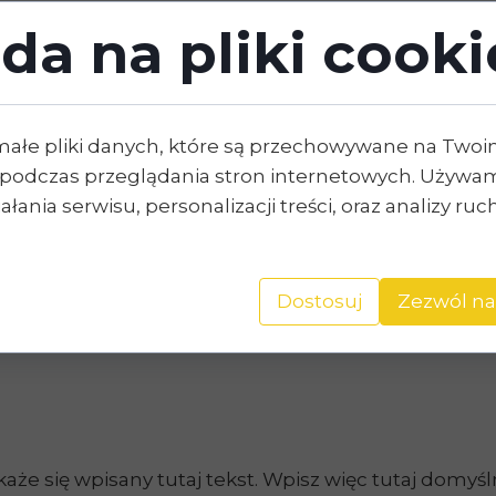
da na pliki cooki
małe pliki danych, które są przechowywane na Two
podczas przeglądania stron internetowych. Używam
łania serwisu, personalizacji treści, oraz analizy ru
Dostosuj
Zezwól na
 się wpisany tutaj tekst. Wpisz więc tutaj domyśln