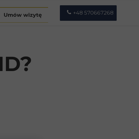
+48 570667268
Umów wizytę
etrulewicz
a Ucińska
HD?