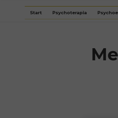
Umów bezpłatną konsultację kwalifikacyjną
Start
Psychoterapia
Psychoe
Me