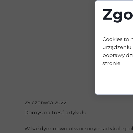
Zgo
Cookies to 
urządzeniu 
poprawy dzia
stronie.
29 czerwca 2022
Domyślna treść artykułu.
W każdym nowo utworzonym artykule pokaże