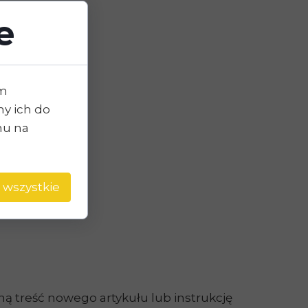
e
im
y ich do
chu na
 wszystkie
ą treść nowego artykułu lub instrukcję