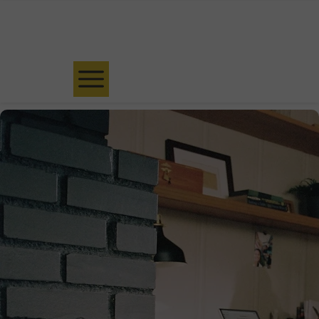
Umów bezpłatną konsultację kwalifikacyjną