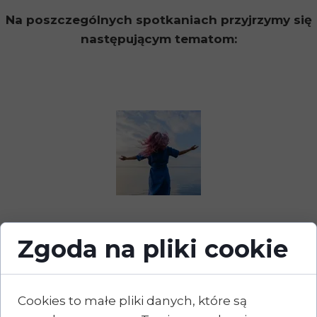
Na poszczególnych spotkaniach przyjrzymy się
następującym tematom:
Zgoda na pliki cookie
Spotkanie 2.
Cookies to małe pliki danych, które są