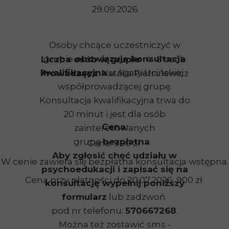
29.09.2026
Osoby chcące uczestniczyć w
grupie
obowiązuje konsultacja
Liczba osób w grupie
: 4 -8 osób
kwalifikacyjna
u Agaty Ucińskiej -
Prowadząca
: Natalia Pietrulewicz
współprowadzącej grupę.
Konsultacja kwalifikacyjna trwa do
20 minut i jest dla osób
Cena:
zainteresowanych
grupą
bezpłatna
.
Cena: 990 zł
Aby zgłosić chęć udziału w
W cenie zawiera się bezpłatna konsultacja wstępna.
psychoedukacji i zapisać się na
Cena przy płatności do 20.07.2026: 900 zł
konsultację wypełnij poniższy
formularz
lub zadzwoń
pod nr telefonu:
570667268
.
Można też zostawić sms -