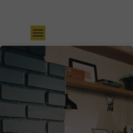
Umów bezpłatną konsultację kwalifikacyjną