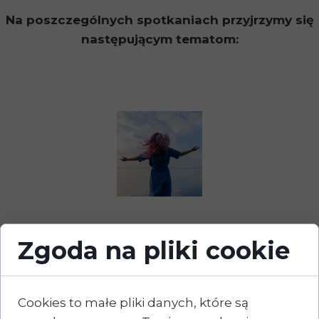
Na poszczególnych spotkaniach przyjrzymy się
następującym tematom:
Zgoda na pliki cookie
Spotkanie 2.
Cookies to małe pliki danych, które są