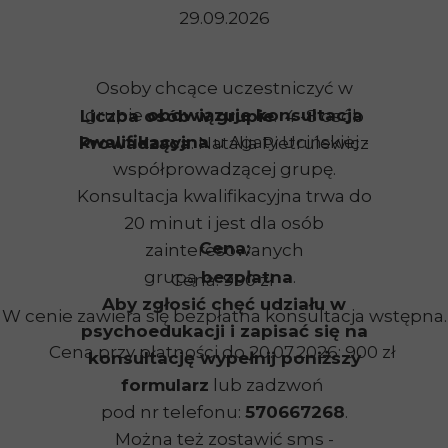
29.09.2026
Osoby chcące uczestniczyć w
grupie
obowiązuje konsultacja
Liczba osób w grupie
: 4 -8 osób
kwalifikacyjna
u Agaty Ucińskiej -
Prowadząca
: Natalia Pietrulewicz
współprowadzącej grupę.
Konsultacja kwalifikacyjna trwa do
20 minut i jest dla osób
Cena:
zainteresowanych
grupą
bezpłatna
.
Cena: 990 zł
Aby zgłosić chęć udziału w
W cenie zawiera się bezpłatna konsultacja wstępna.
psychoedukacji i zapisać się na
Cena przy płatności do 20.07.2026: 900 zł
konsultację wypełnij poniższy
formularz
lub zadzwoń
pod nr telefonu:
570667268
.
Można też zostawić sms -