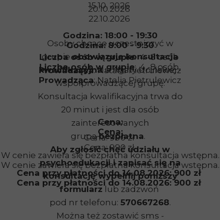
15.10. 2026
20.10.2026
22.10.2026
Godzina: 18:00 - 19:30
Osoby chcące uczestniczyć w
Godzina: 8:00 - 9:30
grupie
obowiązuje konsultacja
Liczba osób w grupie
: 4 -8 osób
Liczba osób w grupie
: 4 -8 osób
kwalifikacyjna
u Agaty Ucińskiej -
Prowadząca
: Natalia Pietrulewicz
Prowadząca
: Natalia Pietrulewicz
współprowadzącej grupę.
Konsultacja kwalifikacyjna trwa do
20 minut i jest dla osób
Cena:
zainteresowanych
Cena:
grupą
bezpłatna
.
Cena: 990 zł
Cena: 990 zł
Aby zgłosić chęć udziału w
W cenie zawiera się bezpłatna konsultacja wstępna.
psychoedukacji i zapisać się na
W cenie zawiera się bezpłatna konsultacja wstępna.
Cena przy płatności do 14.08.2026: 900 zł
konsultację wypełnij poniższy
Cena przy płatności do 14.08.2026: 900 zł
formularz
lub zadzwoń
pod nr telefonu:
570667268
.
Można też zostawić sms -