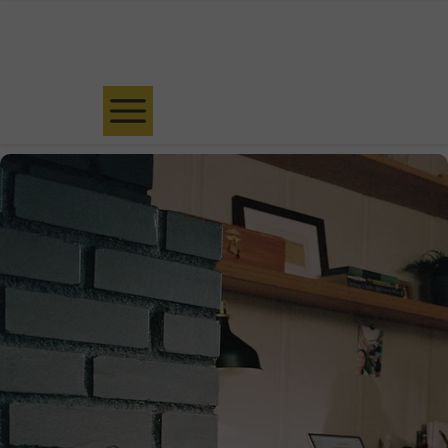
Umów bezpłatną konsultację kwalifikacyjną