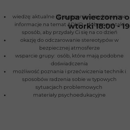
Grupa wieczorna o
wiedzę: aktualne i przystępnie przedstawione
informacje na temat ADHD - dobrane w taki
wtorki 18:00 - 1
sposób, aby przydały Ci się na co dzień
okazję do odczarowanie stereotypów w
bezpiecznej atmosferze
wsparcie grupy: osób, które mają podobne
doświadczenia
możliwość poznania i przećwiczenia technik i
sposobów radzenia sobie w typowych
sytuacjach problemowych
materiały psychoedukacyjne