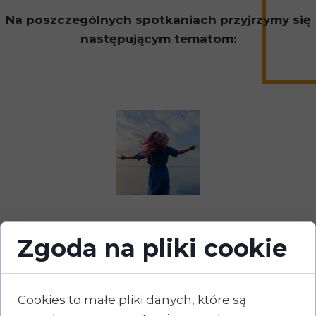
Na poszczególnych spotkaniach przyjrzymy się
następującym tematom:
Zgoda na pliki cookie
Spotkanie 2.
Cookies to małe pliki danych, które są