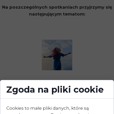
Na poszczególnych spotkaniach przyjrzymy się
następującym tematom:
Zgoda na pliki cookie
Spotkanie 2.
Cookies to małe pliki danych, które są