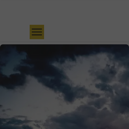
Umów bezpłatną konsultację kwalifikacyjną