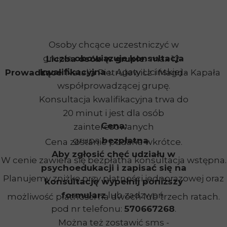
Osoby chcące uczestniczyć w
grupie
obowiązuje konsultacja
Liczba osób w grupie
: max 12
kwalifikacyjna
u Agaty Ucińskiej -
Prowadzące
: Natalia Pietrulewicz i Magda Kapała
współprowadzącej grupę.
Konsultacja kwalifikacyjna trwa do
20 minut i jest dla osób
Cena:
zainteresowanych
grupą
bezpłatna
.
Cena zostanie podana wkrótce.
Aby zgłosić chęć udziału w
W cenie zawiera się bezpłatna konsultacja wstępna.
psychoedukacji i zapisać się na
Planujemy zniżkę przy płatności jednorazowej oraz
konsultację wypełnij poniższy
formularz
lub zadzwoń
możliwość płatności na dwóch lub trzech ratach.
pod nr telefonu:
570667268
.
Można też zostawić sms -