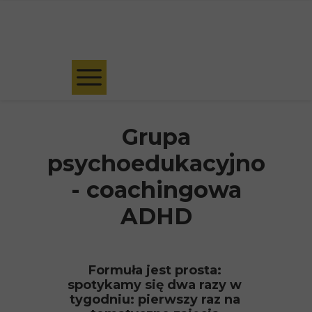
Umów bezpłatną konsultację kwalifikacyjną
Grupa
psychoedukacyjno
- coachingowa
ADHD
Formuła jest prosta:
spotykamy się dwa razy w
tygodniu: pierwszy raz na