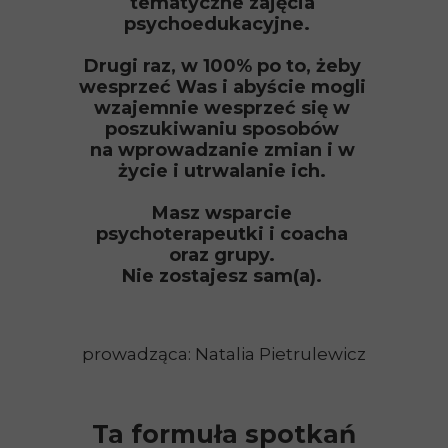
tematyczne zajęcia
psychoedukacyjne.
Drugi raz, w 100% po to, żeby
wesprzeć Was i abyście mogli
wzajemnie wesprzeć się w
poszukiwaniu
sposobów
na wprowadzanie zmian i w
życie i utrwalanie ich.
Masz wsparcie
psychoterapeutki i coacha
oraz grupy.
Nie zostajesz sam(a).
prowadząca: Natalia Pietrulewicz
Ta formuła spotkań