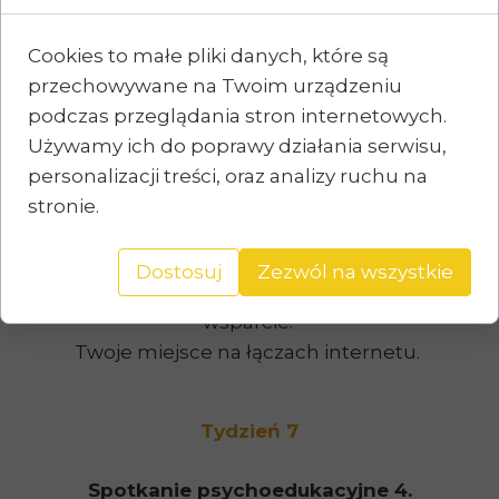
Tydzień 6
Cookies to małe pliki danych, które są
przechowywane na Twoim urządzeniu
Spotkanie coachingowe 3.
podczas przeglądania stron internetowych.
Czyli miejsce na powtórkę,
Używamy ich do poprawy działania serwisu,
rozwiewanie wątpliwości, wsparcie
personalizacji treści, oraz analizy ruchu na
w wyzwaniach, wsparcie we
stronie.
wprowadzaniu zmian w życie,
szukanie sposobów na
Dostosuj
Zezwól na wszystkie
wprowadzanie zmian, wyjaśnienia i
wsparcie.
Twoje miejsce na łączach internetu.
Tydzień 7
Spotkanie psychoedukacyjne 4.