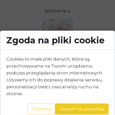
Spotkanie 4.
Zgoda na pliki cookie
Cookies to małe pliki danych, które są
przechowywane na Twoim urządzeniu
Spotkanie 5. i 6.
podczas przeglądania stron internetowych.
Używamy ich do poprawy działania serwisu,
Koncentracja, uwaga, rozpraszalność
personalizacji treści, oraz analizy ruchu na
stronie.
Dostosuj
Zezwól na wszystkie