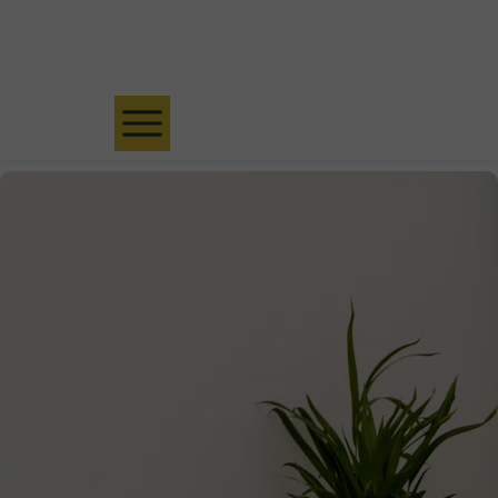
Umów bezpłatną konsultację kwalifikacyjną