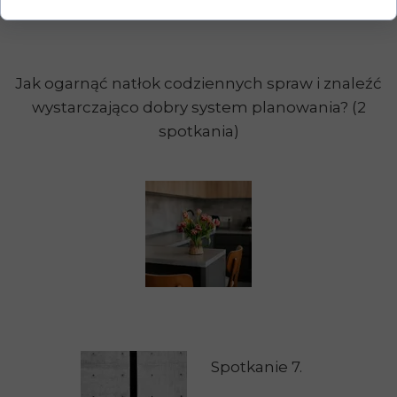
Jak ogarnąć natłok codziennych spraw i znaleźć
wystarczająco dobry system planowania? (2
spotkania)
Spotkanie 7.